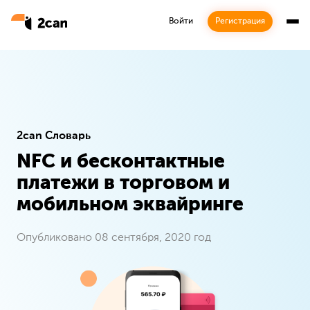
Войти
Регистрация
2can Словарь
NFC и бесконтактные
Подписка
платежи в торговом и
мобильном эквайринге
Будьте в курсе наших последних новостей
Опубликовано 08 сентября, 2020 год
Подписаться