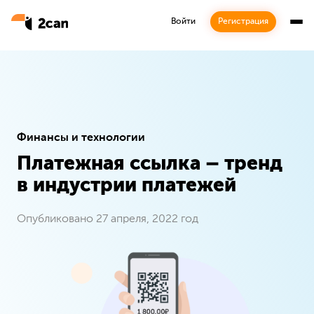
Войти
Регистрация
Финансы и технологии
Платежная ссылка – тренд
Подписка
в индустрии платежей
Будьте в курсе наших последних новостей
Опубликовано 27 апреля, 2022 год
Подписаться