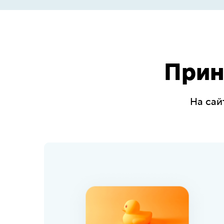
Прин
На сай