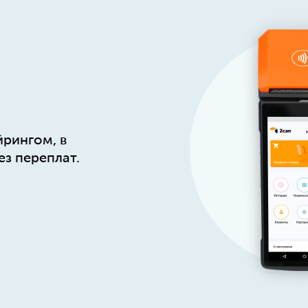
йрингом, в
ез переплат.