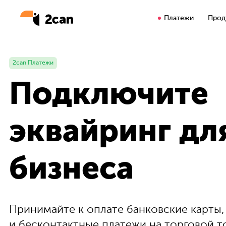
Платежи
Прод
2can Платежи
Подключите
эквайринг дл
бизнеса
Принимайте к оплате банковские карты
и бесконтактные платежи на торговой т