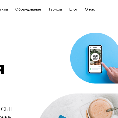
укты
Оборудование
Тарифы
Блог
О нас
я
, СБП
очке,