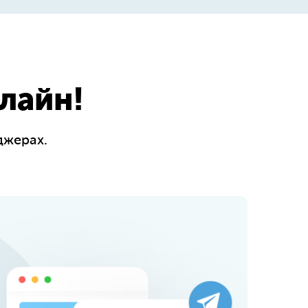
лайн!
джерах.