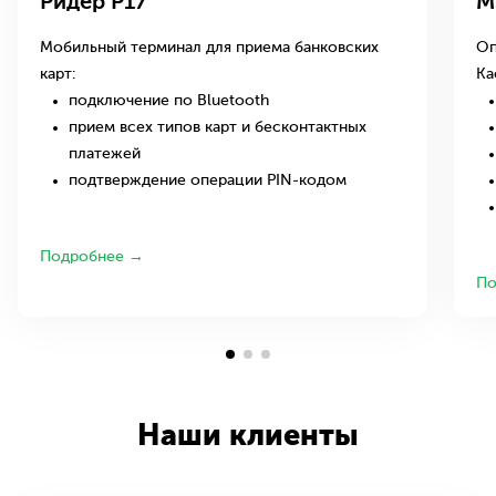
Ридер P17
M
Мобильный терминал для приема банковских
Оп
карт:
Ка
подключение по Bluetooth
прием всех типов карт и бесконтактных
платежей
подтверждение операции PIN-кодом
Подробнее →
По
Наши клиенты