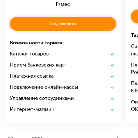
₽/мес
Подключить
Та
Возможности тарифа:
Си
Каталог товаров
пл
Прием банковских карт
Пл
Ро
Платежная ссылка
Пл
Подключение онлайн-кассы
ЮК
Управление сотрудниками
Фи
Интернет-магазин
ОК