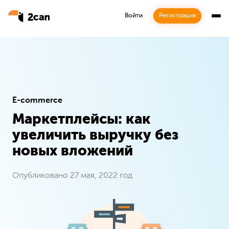
Войти
Регистрация
E-commerce
Маркетплейсы: как
Подписка
увеличить выручку без
новых вложений
Будьте в курсе наших последних новостей
Опубликовано 27 мая, 2022 год
Подписаться